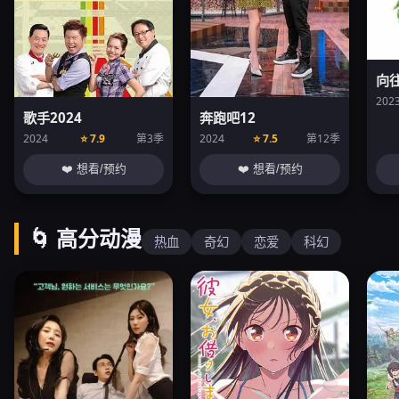
向
202
歌手2024
奔跑吧12
2024
⭐ 7.9
第3季
2024
⭐ 7.5
第12季
❤️ 想看/预约
❤️ 想看/预约
🌀 高分动漫
热血
奇幻
恋爱
科幻