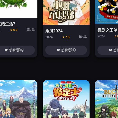
往的生活7
喜剧之王单
3
⭐ 8.2
第7季
乘风2024
2024
⭐ 
2024
⭐ 7.8
第5季
❤️ 想看/预约
❤️ 想看/预约
❤️ 