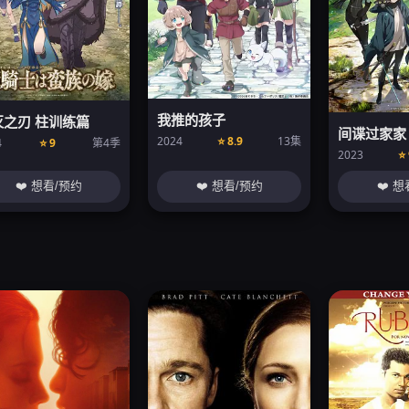
我推的孩子
灭之刃 柱训练篇
间谍过家家 
2024
⭐ 8.9
13集
4
⭐ 9
第4季
2023
⭐ 
❤️ 想看/预约
❤️ 想看/预约
❤️ 