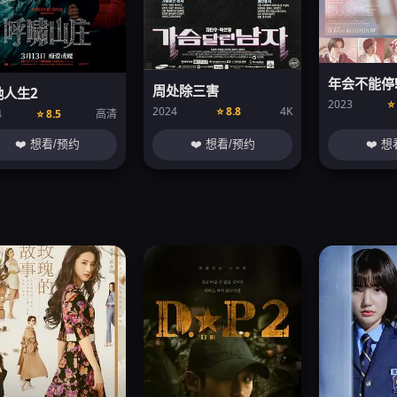
年会不能停
周处除三害
驰人生2
2023
⭐
2024
⭐ 8.8
4K
4
⭐ 8.5
高清
❤️ 想看/预约
❤️ 想看/预约
❤️ 