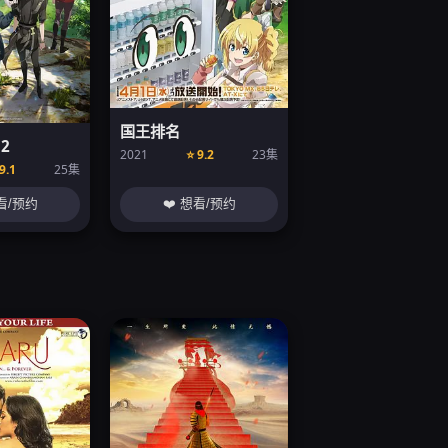
国王排名
2
2021
⭐ 9.2
23集
9.1
25集
想看/预约
❤️ 想看/预约